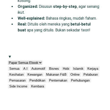
kosong.
O
rganized:
Disusun
step-by-step
, agar senang
ikut.
W
ell-
e
xplained:
Bahasa ringkas, mudah faham.
R
eal:
Ditulis oleh mereka yang
betul-betul
buat
apa yang ditulis. Bukan sekadar teori!
▼
Semua
A.I
Automotif
Bisnes
Hobi
Islamik
Kerjaya
Kesihatan
Kewangan
Makanan F&B
Online
Pelaburan
Pemasaran
Pendidikan
Penternakan
Perhubungan
Side Income
Kembara