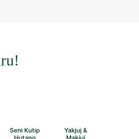
ru!
Seni Kutip
Yakjuj &
Hutang
Makjuj