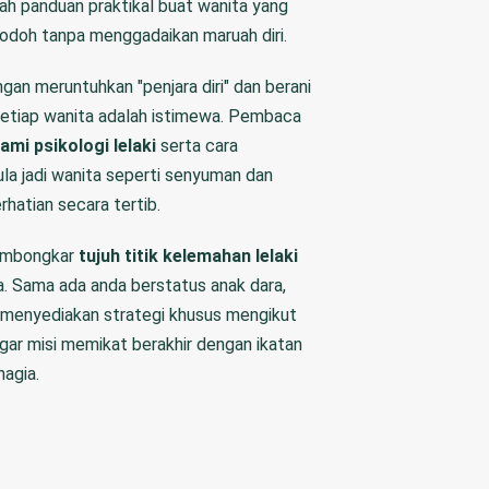
ah panduan praktikal buat wanita yang
 jodoh tanpa menggadaikan maruah diri
.
an meruntuhkan "penjara diri" dan berani
tiap wanita adalah istimewa
.
Pembaca
mi psikologi lelaki
serta cara
a jadi wanita seperti senyuman dan
hatian secara tertib.
membongkar
tujuh titik kelemahan lelaki
a.
Sama ada anda berstatus anak dara,
ni menyediakan strategi khusus mengikut
agar misi memikat berakhir dengan ikatan
agia.