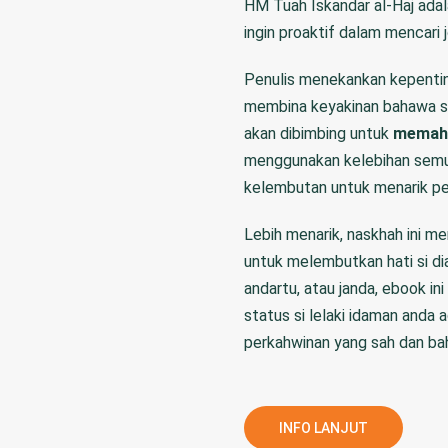
HM Tuah Iskandar al-Haj adal
ingin proaktif dalam mencari
Penulis menekankan kepenting
membina keyakinan bahawa se
akan dibimbing untuk
memaha
menggunakan kelebihan semul
kelembutan untuk menarik per
Lebih menarik, naskhah ini 
untuk melembutkan hati si di
andartu, atau janda, ebook i
status si lelaki idaman anda 
perkahwinan yang sah dan bah
INFO LANJUT