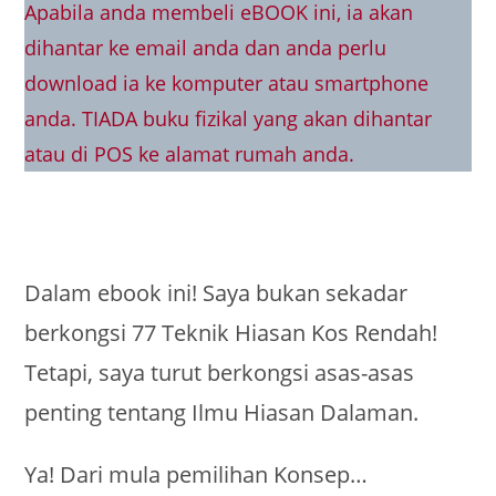
Apabila anda membeli eBOOK ini, ia akan
dihantar ke email anda dan anda perlu
download ia ke komputer atau smartphone
anda. TIADA buku fizikal yang akan dihantar
atau di POS ke alamat rumah anda.
Dalam ebook ini! Saya bukan sekadar
berkongsi 77 Teknik Hiasan Kos Rendah!
Tetapi, saya turut berkongsi asas-asas
penting tentang Ilmu Hiasan Dalaman.
Ya! Dari mula pemilihan Konsep…