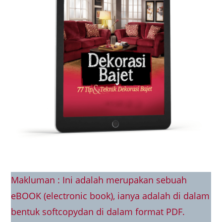
Makluman : Ini adalah merupakan sebuah
eBOOK (electronic book), ianya adalah di dalam
bentuk softcopydan di dalam format PDF.