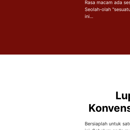
Rasa macam ada sesu
Seolah-olah "sesuat
ini...
Lu
Konvens
Bersiaplah untuk sa