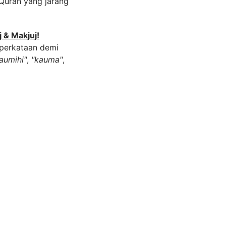
-Quran yang jarang
 & Makjuj!
 perkataan demi
aumihi"
,
"kauma"
,