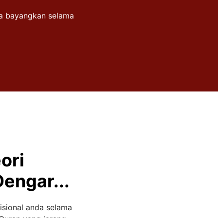
ita bayangkan selama
ori
engar...
isional anda selama