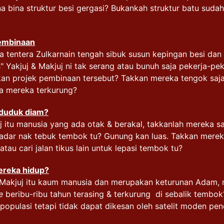
a bina struktur besi gergasi? Bukankah struktur batu suda
pembinaan
a tentera Zulkarnain tengah sibuk susun kepingan besi dan
Yakjuj & Makjuj ni tak serang atau bunuh saja pekerja-pek
an projek pembinaan tersebut? Takkan mereka tengok saj
a mereka terkurung?
 duduk diam?
uj itu manusia yang ada otak & berakal, takkanlah mereka 
kadar nak tebuk tembok tu? Gunung kan luas. Takkan mereka
tau cari jalan tikus lain untuk lepasi tembok tu?
reka hidup?
& Makjuj itu kaum manusia dan merupakan keturunan Adam
e
beribu-ribu tahun terasing & terkurung di sebalik tembo
n populasi tetapi tidak dapat dikesan oleh satelit moden p