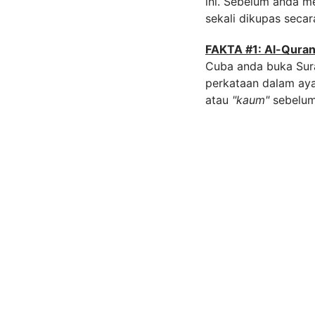
ini. Sebelum anda me
sekali dikupas secara 
FAKTA #1: Al-Quran
Cuba anda buka Sura
perkataan dalam aya
atau
"kaum"
sebelum 