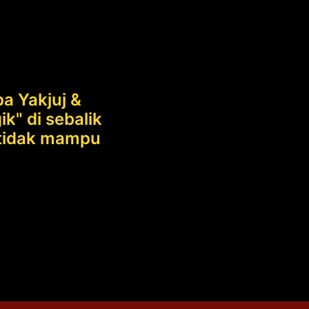
a Yakjuj &
k" di sebalik
g tidak mampu