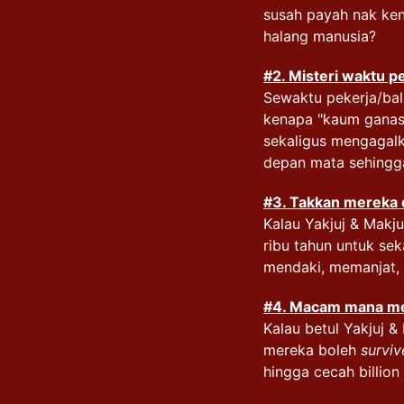
susah payah nak ken
halang manusia?
#2.
Misteri waktu 
Sewaktu pekerja/bal
kenapa "kaum ganas" 
sekaligus mengagalk
depan mata sehingg
#3. Takkan mereka
Kalau Yakjuj & Makj
ribu tahun untuk se
mendaki, memanjat, a
#4. Macam mana me
Kalau betul Yakjuj 
mereka boleh
surviv
hingga cecah billio