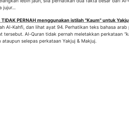
langkah lebih jauh, sila perhatikan dua fakta besar dari Al
jujur...
 TIDAK PERNAH menggunakan istilah "Kaum" untuk Yakjuj
h Al-Kahfi, dan lihat ayat 94. Perhatikan teks bahasa arab
t tersebut. Al-Quran tidak pernah meletakkan perkataan
"k
ataupun selepas perkataan Yakjuj & Makjuj.