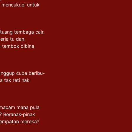
h mencukupi untuk
 tuang tembaga cair,
erja tu dan
a tembok dibina
sanggup cuba beribu-
 tak reti nak
, macam mana pula
k? Beranak-pinak
enempatan mereka?