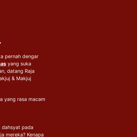
.
ita pernah dengar
nas
yang suka
n, datang Raja
kjuj & Makjuj
enda yang rasa macam
ng dahsyat pada
aja mereka? Kenapa