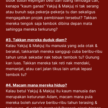
sibuk susun kepingan besi dan tuang tembaga cair,
kenapa "kaum ganas" Yakjuj & Makjuj ni tak serang
atau bunuh saja pekerja-pekerja tu dan sekaligus
mengagalkan projek pembinaan tersebut? Takkan
mereka tengok saja tembok dibina depan mata
sehingga mereka terkurung?
#3. Takkan mereka duduk diam?
Kalau Yakjuj & Makjuj itu manusia yang ada otak &
berakal, takkanlah mereka sanggup cuba beribu-ribu
tahun untuk sekadar nak tebuk tembok tu? Gunung
kan luas. Takkan mereka tak reti nak mendaki,
memanjat, atau cari jalan tikus lain untuk lepasi
tembok tu?
#4. Macam mana mereka hidup?
Kalau betul Yakjuj & Makjuj itu kaum manusia dan
merupakan keturunan Adam, macam mana pula
mereka boleh
survive
beribu-ribu tahun terasing &