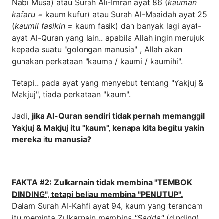
Nabi Musa) atau Surah Ali-Imran ayat 86 (
kauman
kafaru =
kaum kufur) atau Surah Al-Maaidah ayat 25
(
kaumil fasikin =
kaum fasik) dan banyak lagi ayat-
ayat Al-Quran yang lain.. apabila Allah ingin merujuk
kepada suatu "golongan manusia" , Allah akan
gunakan perkataan "kauma / kaumi / kaumihi".
Tetapi.. pada ayat yang menyebut tentang "Yakjuj &
Makjuj", tiada perkataan "kaum".
Jadi,
jika Al-Quran sendiri tidak pernah memanggil
Yakjuj & Makjuj itu "kaum", kenapa kita begitu yakin
mereka itu manusia?
FAKTA #2: Zulkarnain tidak membina "TEMBOK
DINDING", tetapi beliau membina "PENUTUP".
Dalam Surah Al-Kahfi ayat 94, kaum yang terancam
itu meminta Zulkarnain membina
"Sadda"
(dinding).