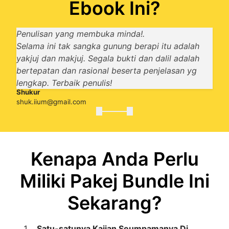
Ebook Ini?
Penulisan yang membuka minda!.
Selama ini tak sangka gunung berapi itu adalah
yakjuj dan makjuj. Segala bukti dan dalil adalah
Mohd Farizil Anuar
bertepatan dan rasional beserta penjelasan yg
anuarplanet@gmail.com
Hafiz Anuar
lengkap. Terbaik penulis!
hfzanr26@gmail.com
Shukur
ABDUL RAHMAN LAI
shuk.iium@gmail.com
mal.man@gmail.com
Kenapa Anda Perlu
Miliki Pakej Bundle Ini
Sekarang?
Satu-satunya Kajian Seumpamanya Di