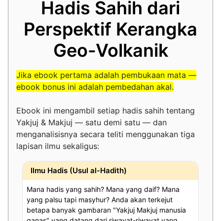
Hadis Sahih dari
Perspektif Kerangka
Geo-Volkanik
Jika ebook pertama adalah pembukaan mata —
ebook bonus ini adalah pembedahan akal.
Ebook ini mengambil setiap hadis sahih tentang
Yakjuj & Makjuj — satu demi satu — dan
menganalisisnya secara teliti menggunakan tiga
lapisan ilmu sekaligus:
Ilmu Hadis (Usul al-Hadith)
Mana hadis yang sahih? Mana yang daif? Mana
yang palsu tapi masyhur? Anda akan terkejut
betapa banyak gambaran "Yakjuj Makjuj manusia
ganas" yang datang dari riwayat-riwayat yang