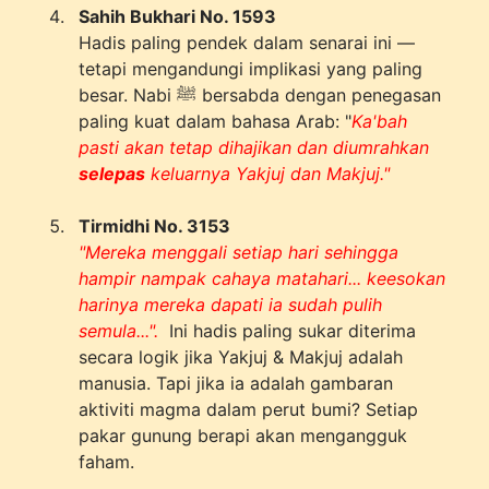
Sahih Bukhari No. 1593
Hadis paling pendek dalam senarai ini —
tetapi mengandungi implikasi yang paling
besar. Nabi ﷺ bersabda dengan penegasan
paling kuat dalam bahasa Arab: "
Ka'bah
pasti akan tetap dihajikan dan diumrahkan
selepas
keluarnya Yakjuj dan Makjuj."
Tirmidhi No. 3153
"Mereka menggali setiap hari sehingga
hampir nampak cahaya matahari... keesokan
harinya mereka dapati ia sudah pulih
semula...".
Ini hadis paling sukar diterima
secara logik jika Yakjuj & Makjuj adalah
manusia. Tapi jika ia adalah gambaran
aktiviti magma dalam perut bumi? Setiap
pakar gunung berapi akan mengangguk
faham.