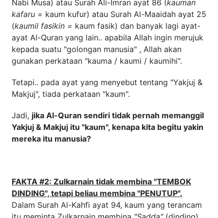
Nabi Musa) atau Surah Ali-Imran ayat 86 (
kauman
kafaru =
kaum kufur) atau Surah Al-Maaidah ayat 25
(
kaumil fasikin =
kaum fasik) dan banyak lagi ayat-
ayat Al-Quran yang lain.. apabila Allah ingin merujuk
kepada suatu "golongan manusia" , Allah akan
gunakan perkataan "kauma / kaumi / kaumihi".
Tetapi.. pada ayat yang menyebut tentang "Yakjuj &
Makjuj", tiada perkataan "kaum".
Jadi,
jika Al-Quran sendiri tidak pernah memanggil
Yakjuj & Makjuj itu "kaum", kenapa kita begitu yakin
mereka itu manusia?
FAKTA #2: Zulkarnain tidak membina "TEMBOK
DINDING", tetapi beliau membina "PENUTUP".
Dalam Surah Al-Kahfi ayat 94, kaum yang terancam
itu meminta Zulkarnain membina
"Sadda"
(dinding).