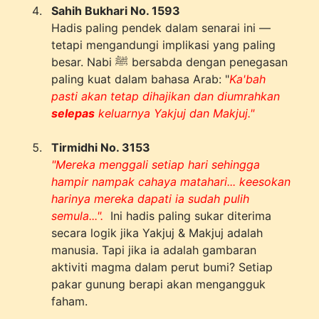
Sahih Bukhari No. 1593
Hadis paling pendek dalam senarai ini —
tetapi mengandungi implikasi yang paling
besar. Nabi ﷺ bersabda dengan penegasan
paling kuat dalam bahasa Arab: "
Ka'bah
pasti akan tetap dihajikan dan diumrahkan
selepas
keluarnya Yakjuj dan Makjuj."
Tirmidhi No. 3153
"Mereka menggali setiap hari sehingga
hampir nampak cahaya matahari... keesokan
harinya mereka dapati ia sudah pulih
semula...".
Ini hadis paling sukar diterima
secara logik jika Yakjuj & Makjuj adalah
manusia. Tapi jika ia adalah gambaran
aktiviti magma dalam perut bumi? Setiap
pakar gunung berapi akan mengangguk
faham.