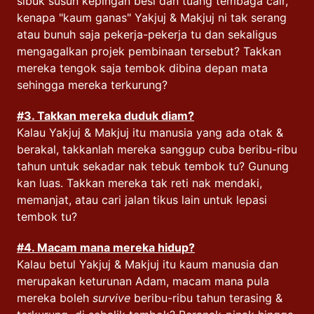
sibuk susun kepingan besi dan tuang tembaga cair,
kenapa "kaum ganas" Yakjuj & Makjuj ni tak serang
atau bunuh saja pekerja-pekerja tu dan sekaligus
mengagalkan projek pembinaan tersebut? Takkan
mereka tengok saja tembok dibina depan mata
sehingga mereka terkurung?
#3. Takkan mereka duduk diam?
Kalau Yakjuj & Makjuj itu manusia yang ada otak &
berakal, takkanlah mereka sanggup cuba beribu-ribu
tahun untuk sekadar nak tebuk tembok tu? Gunung
kan luas. Takkan mereka tak reti nak mendaki,
memanjat, atau cari jalan tikus lain untuk lepasi
tembok tu?
#4. Macam mana mereka hidup?
Kalau betul Yakjuj & Makjuj itu kaum manusia dan
merupakan keturunan Adam, macam mana pula
mereka boleh
survive
beribu-ribu tahun terasing &