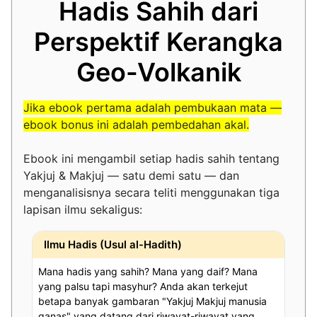
Hadis Sahih dari
Perspektif Kerangka
Geo-Volkanik
Jika ebook pertama adalah pembukaan mata —
ebook bonus ini adalah pembedahan akal.
Ebook ini mengambil setiap hadis sahih tentang
Yakjuj & Makjuj — satu demi satu — dan
menganalisisnya secara teliti menggunakan tiga
lapisan ilmu sekaligus:
Ilmu Hadis (Usul al-Hadith)
Mana hadis yang sahih? Mana yang daif? Mana
yang palsu tapi masyhur? Anda akan terkejut
betapa banyak gambaran "Yakjuj Makjuj manusia
ganas" yang datang dari riwayat-riwayat yang