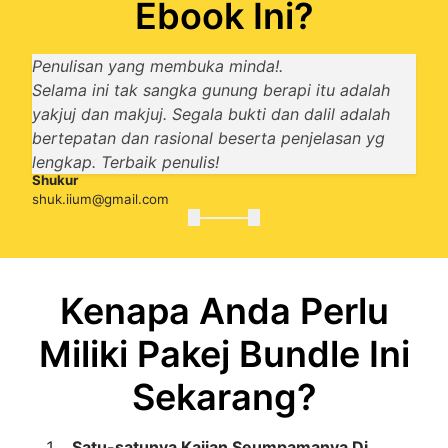
Ebook Ini?
Penulisan yang membuka minda!.
Selama ini tak sangka gunung berapi itu adalah
yakjuj dan makjuj. Segala bukti dan dalil adalah
Mohd Farizil Anuar
bertepatan dan rasional beserta penjelasan yg
anuarplanet@gmail.com
Hafiz Anuar
lengkap. Terbaik penulis!
hfzanr26@gmail.com
Shukur
ABDUL RAHMAN LAI
shuk.iium@gmail.com
mal.man@gmail.com
Kenapa Anda Perlu
Miliki Pakej Bundle Ini
Sekarang?
Satu-satunya Kajian Seumpamanya Di