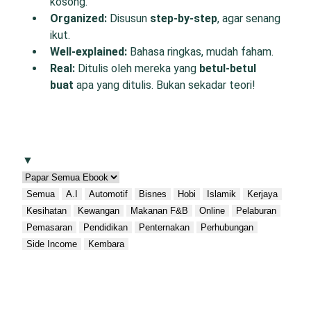
kosong.
O
rganized:
Disusun
step-by-step
, agar senang
ikut.
W
ell-
e
xplained:
Bahasa ringkas, mudah faham.
R
eal:
Ditulis oleh mereka yang
betul-betul
buat
apa yang ditulis. Bukan sekadar teori!
▼
Semua
A.I
Automotif
Bisnes
Hobi
Islamik
Kerjaya
Kesihatan
Kewangan
Makanan F&B
Online
Pelaburan
Pemasaran
Pendidikan
Penternakan
Perhubungan
Side Income
Kembara