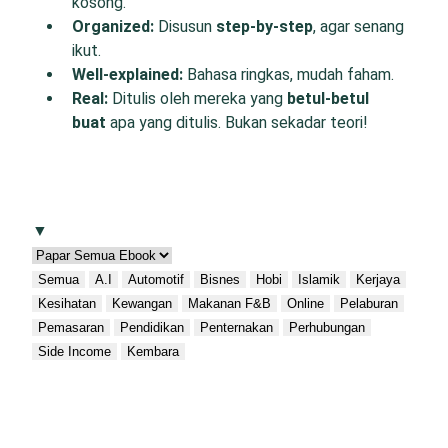
kosong.
O
rganized:
Disusun
step-by-step
, agar senang
ikut.
W
ell-
e
xplained:
Bahasa ringkas, mudah faham.
R
eal:
Ditulis oleh mereka yang
betul-betul
buat
apa yang ditulis. Bukan sekadar teori!
▼
Semua
A.I
Automotif
Bisnes
Hobi
Islamik
Kerjaya
Kesihatan
Kewangan
Makanan F&B
Online
Pelaburan
Pemasaran
Pendidikan
Penternakan
Perhubungan
Side Income
Kembara