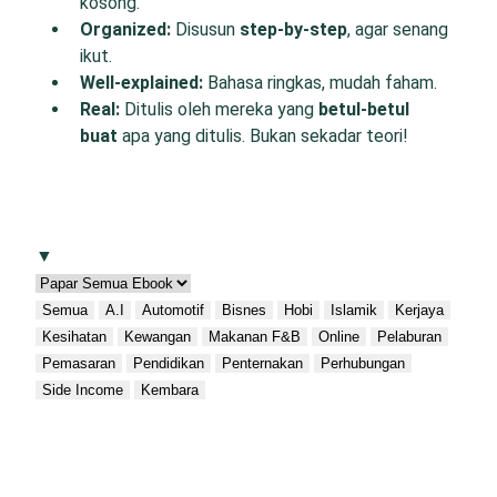
kosong.
O
rganized:
Disusun
step-by-step
, agar senang
ikut.
W
ell-
e
xplained:
Bahasa ringkas, mudah faham.
R
eal:
Ditulis oleh mereka yang
betul-betul
buat
apa yang ditulis. Bukan sekadar teori!
▼
Semua
A.I
Automotif
Bisnes
Hobi
Islamik
Kerjaya
Kesihatan
Kewangan
Makanan F&B
Online
Pelaburan
Pemasaran
Pendidikan
Penternakan
Perhubungan
Side Income
Kembara