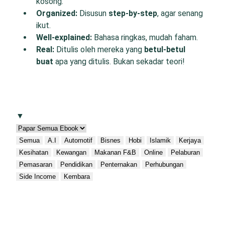
kosong.
O
rganized:
Disusun
step-by-step
, agar senang
ikut.
W
ell-
e
xplained:
Bahasa ringkas, mudah faham.
R
eal:
Ditulis oleh mereka yang
betul-betul
buat
apa yang ditulis. Bukan sekadar teori!
▼
Semua
A.I
Automotif
Bisnes
Hobi
Islamik
Kerjaya
Kesihatan
Kewangan
Makanan F&B
Online
Pelaburan
Pemasaran
Pendidikan
Penternakan
Perhubungan
Side Income
Kembara