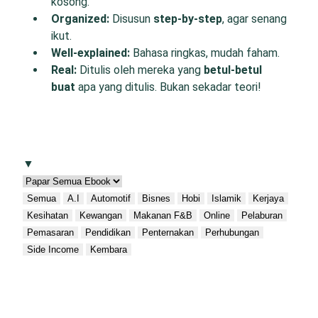
kosong.
O
rganized:
Disusun
step-by-step
, agar senang
ikut.
W
ell-
e
xplained:
Bahasa ringkas, mudah faham.
R
eal:
Ditulis oleh mereka yang
betul-betul
buat
apa yang ditulis. Bukan sekadar teori!
▼
Semua
A.I
Automotif
Bisnes
Hobi
Islamik
Kerjaya
Kesihatan
Kewangan
Makanan F&B
Online
Pelaburan
Pemasaran
Pendidikan
Penternakan
Perhubungan
Side Income
Kembara