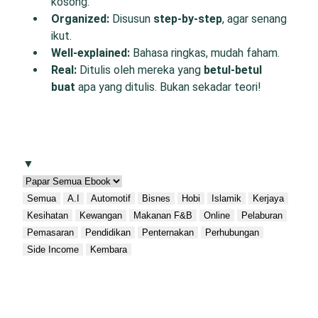
kosong.
O
rganized:
Disusun
step-by-step
, agar senang
ikut.
W
ell-
e
xplained:
Bahasa ringkas, mudah faham.
R
eal:
Ditulis oleh mereka yang
betul-betul
buat
apa yang ditulis. Bukan sekadar teori!
▼
Semua
A.I
Automotif
Bisnes
Hobi
Islamik
Kerjaya
Kesihatan
Kewangan
Makanan F&B
Online
Pelaburan
Pemasaran
Pendidikan
Penternakan
Perhubungan
Side Income
Kembara