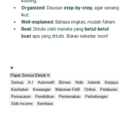
kosong.
O
rganized:
Disusun
step-by-step
, agar senang
ikut.
W
ell-
e
xplained:
Bahasa ringkas, mudah faham.
R
eal:
Ditulis oleh mereka yang
betul-betul
buat
apa yang ditulis. Bukan sekadar teori!
▼
Semua
A.I
Automotif
Bisnes
Hobi
Islamik
Kerjaya
Kesihatan
Kewangan
Makanan F&B
Online
Pelaburan
Pemasaran
Pendidikan
Penternakan
Perhubungan
Side Income
Kembara