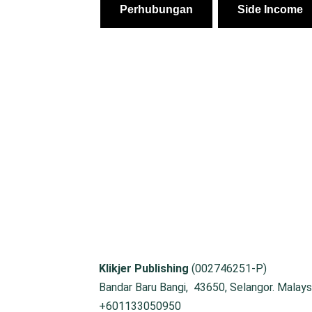
Perhubungan
Side Income
Klikjer Publishing
(002746251-P)
Bandar Baru Bangi, 43650, Selangor. Malaysi
+601133050950