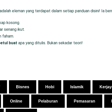
alah eleman yang terdapat dalam setiap panduan disini! Ia be
kap kosong.
gar senang ikut.
h faham.
betul buat
apa yang ditulis. Bukan sekadar teori!
Bisnes
Hobi
Islamik
Kerjay
Online
Pelaburan
Pemasaran