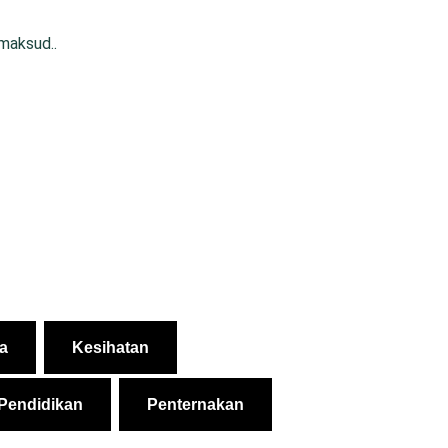
rmaksud..
a
Kesihatan
Pendidikan
Penternakan