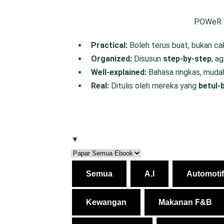
POWeR ad
P
ractical:
Boleh terus buat, bukan ca
O
rganized:
Disusun
step-by-step
, a
W
ell-
e
xplained:
Bahasa ringkas, muda
R
eal:
Ditulis oleh mereka yang
betul-
▼
Semua
A.I
Automotif
Kewangan
Makanan F&B