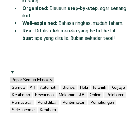
kosong.
O
rganized:
Disusun
step-by-step
, agar senang
ikut.
W
ell-
e
xplained:
Bahasa ringkas, mudah faham.
R
eal:
Ditulis oleh mereka yang
betul-betul
buat
apa yang ditulis. Bukan sekadar teori!
▼
Semua
A.I
Automotif
Bisnes
Hobi
Islamik
Kerjaya
Kesihatan
Kewangan
Makanan F&B
Online
Pelaburan
Pemasaran
Pendidikan
Penternakan
Perhubungan
Side Income
Kembara