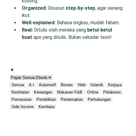
kosong.
O
rganized:
Disusun
step-by-step
, agar senang
ikut.
W
ell-
e
xplained:
Bahasa ringkas, mudah faham.
R
eal:
Ditulis oleh mereka yang
betul-betul
buat
apa yang ditulis. Bukan sekadar teori!
▼
Semua
A.I
Automotif
Bisnes
Hobi
Islamik
Kerjaya
Kesihatan
Kewangan
Makanan F&B
Online
Pelaburan
Pemasaran
Pendidikan
Penternakan
Perhubungan
Side Income
Kembara