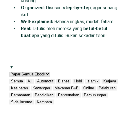
kosong.
O
rganized:
Disusun
step-by-step
, agar senang
ikut.
W
ell-
e
xplained:
Bahasa ringkas, mudah faham.
R
eal:
Ditulis oleh mereka yang
betul-betul
buat
apa yang ditulis. Bukan sekadar teori!
▼
Semua
A.I
Automotif
Bisnes
Hobi
Islamik
Kerjaya
Kesihatan
Kewangan
Makanan F&B
Online
Pelaburan
Pemasaran
Pendidikan
Penternakan
Perhubungan
Side Income
Kembara