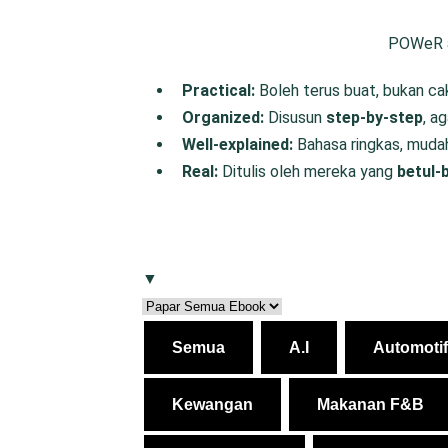
POWeR ad
P
ractical:
Boleh terus buat, bukan ca
O
rganized:
Disusun
step-by-step
, a
W
ell-
e
xplained:
Bahasa ringkas, muda
R
eal:
Ditulis oleh mereka yang
betul-
▼
Semua
A.I
Automotif
Kewangan
Makanan F&B