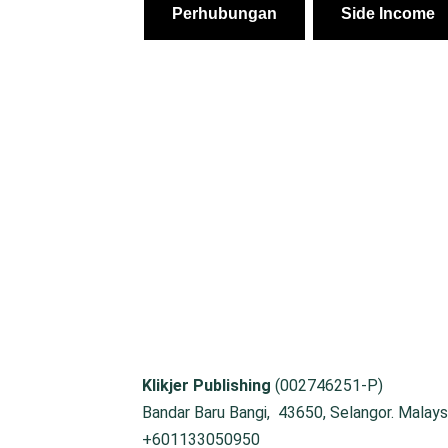
Perhubungan
Side Income
Klikjer Publishing
(002746251-P)
Bandar Baru Bangi, 43650, Selangor. Malaysi
+601133050950