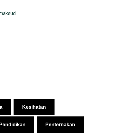
rmaksud..
a
Kesihatan
Pendidikan
Penternakan