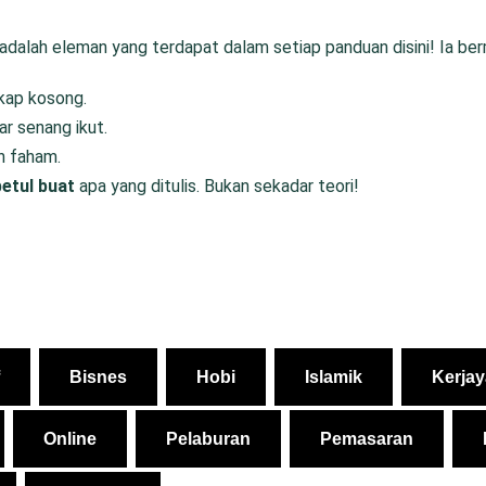
alah eleman yang terdapat dalam setiap panduan disini! Ia be
kap kosong.
gar senang ikut.
h faham.
betul buat
apa yang ditulis. Bukan sekadar teori!
Bisnes
Hobi
Islamik
Kerjay
Online
Pelaburan
Pemasaran