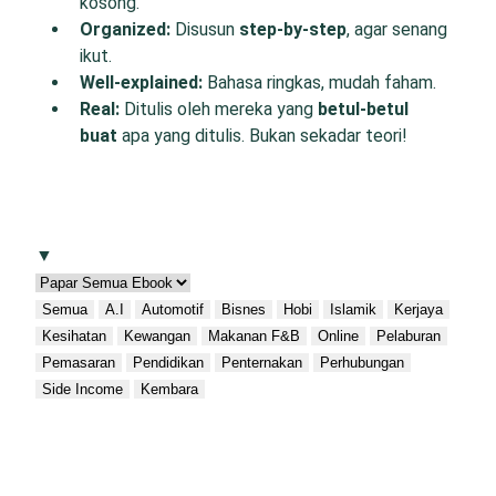
kosong.
O
rganized:
Disusun
step-by-step
, agar senang
ikut.
W
ell-
e
xplained:
Bahasa ringkas, mudah faham.
R
eal:
Ditulis oleh mereka yang
betul-betul
buat
apa yang ditulis. Bukan sekadar teori!
▼
Semua
A.I
Automotif
Bisnes
Hobi
Islamik
Kerjaya
Kesihatan
Kewangan
Makanan F&B
Online
Pelaburan
Pemasaran
Pendidikan
Penternakan
Perhubungan
Side Income
Kembara