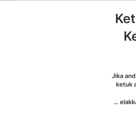
Ket
K
Jika and
ketuk 
… elakk