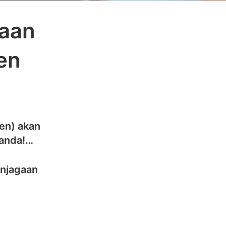
gaan
en
men) akan
 anda!…
enjagaan