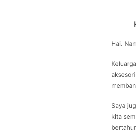
Hai. Nam
Keluarga
aksesori
membantu
Saya ju
kita sem
bertahun