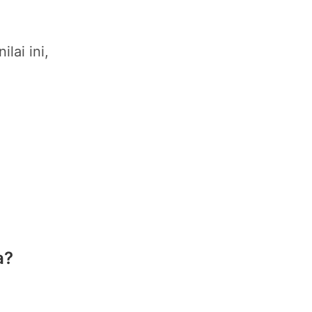
lai ini,
a?