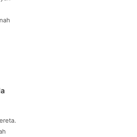
rnah
da
ereta.
ah