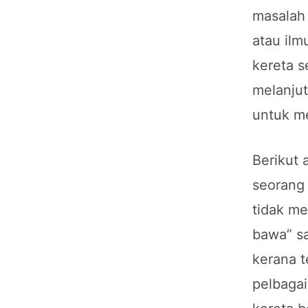
masalah 
atau il
kereta s
melanjut
untuk m
Berikut 
seorang 
tidak me
bawa” sa
kerana t
pelbagai