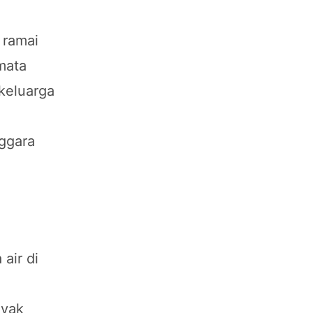
 ramai
mata
keluarga
ggara
air di
nyak