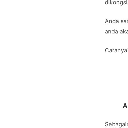
dikongsi
Anda san
anda aka
Caranya
A
Sebagaim