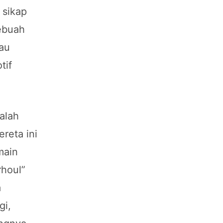
 sikap
ebuah
tau
tif
alah
reta ini
main
rhoul”
a
gi,