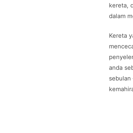
kereta,
dalam m
Kereta 
menceca
penyelen
anda se
sebulan 
kemahir