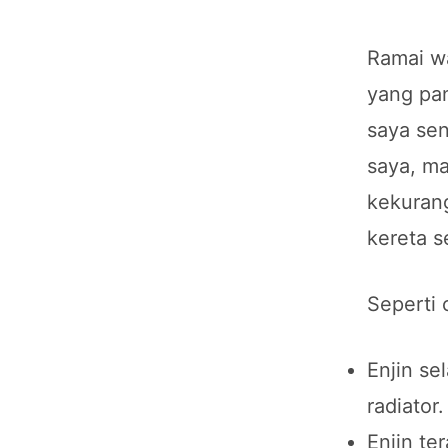
Ramai wa
yang pan
saya sen
saya, ma
kekuran
kereta se
Seperti 
Enjin se
radiator.
Enjin te