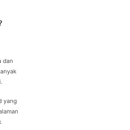
?
a dan
banyak
.
d yang
galaman
k