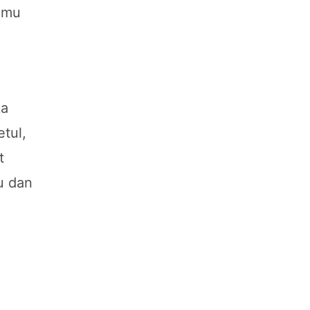
lmu
ka
tul,
t
u dan