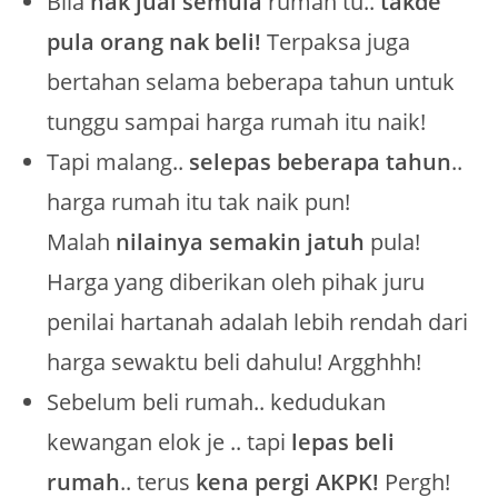
Bila
nak jual semula
rumah tu..
takde
pula orang nak beli!
Terpaksa juga
bertahan selama beberapa tahun untuk
tunggu sampai harga rumah itu naik!
Tapi malang..
selepas beberapa tahun
..
harga rumah itu tak naik pun!
Malah
nilainya semakin jatuh
pula!
Harga yang diberikan oleh pihak juru
penilai hartanah adalah lebih rendah dari
harga sewaktu beli dahulu! Argghhh!
Sebelum beli rumah.. kedudukan
kewangan elok je .. tapi
lepas beli
rumah
.. terus
kena pergi AKPK!
Pergh!