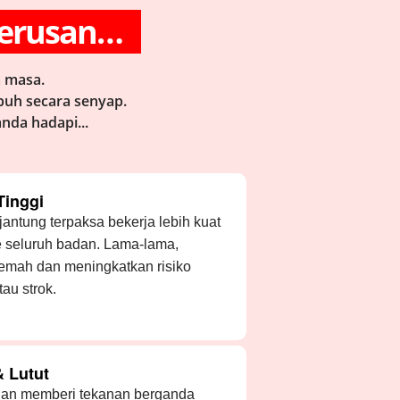
rterusan…
a masa.
buh secara senyap.
anda hadapi...
Tinggi
jantung terpaksa bekerja lebih kuat
e seluruh badan. Lama-lama,
 lemah dan meningkatkan risiko
au strok.
 Lutut
ihan memberi tekanan berganda