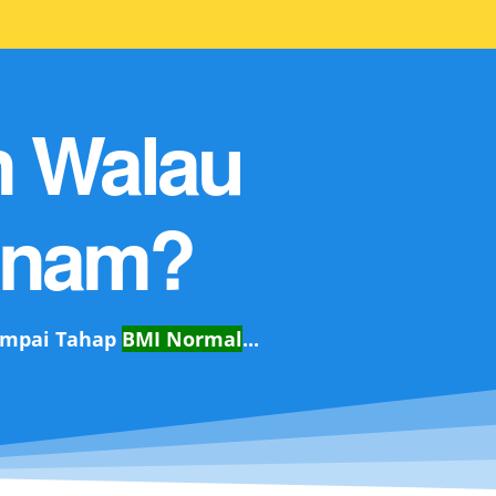
n Walau
senam?
ampai Tahap
BMI Normal
...