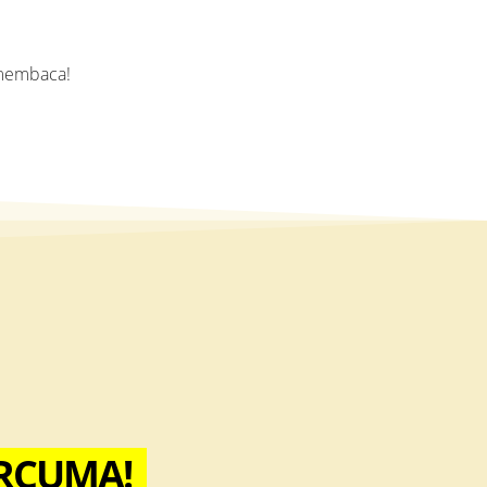
 membaca!
RCUMA!