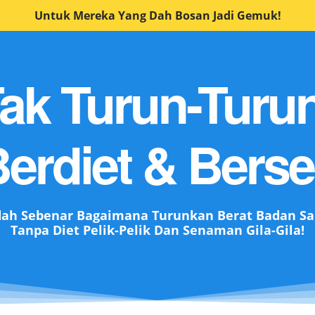
Untuk Mereka Yang Dah Bosan Jadi Gemuk!
Tak Turun-Turu
erdiet & Ber
dah Sebenar Bagaimana Turunkan Berat Badan S
Tanpa Diet Pelik-Pelik Dan Senaman Gila-Gila!