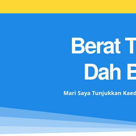
Berat 
Dah B
Mari Saya Tunjukkan Kae