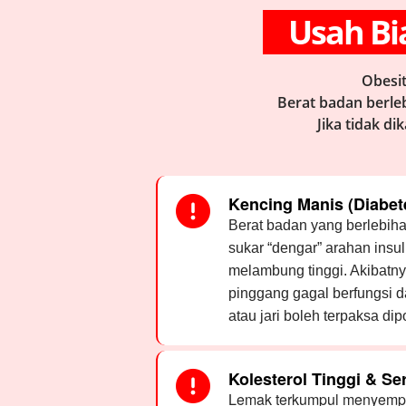
Usah Bia
Obesit
Berat badan berle
Jika tidak di
Kencing Manis (Diabete
Berat badan yang berlebi
sukar “dengar” arahan insul
melambung tinggi. Akibatny
pinggang gagal berfungsi d
atau jari boleh terpaksa dip
Kolesterol Tinggi & S
Lemak terkumpul menyempit