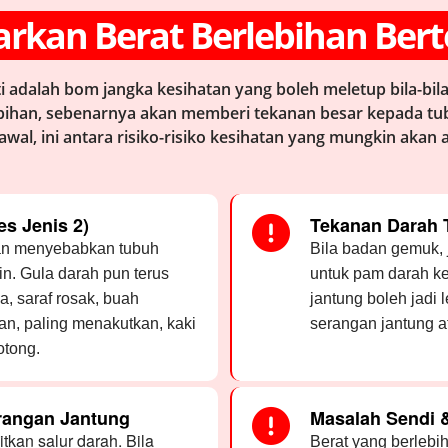
rkan Berat Berlebihan Be
i adalah bom jangka kesihatan yang boleh meletup bila-bil
bihan, sebenarnya akan memberi tekanan besar kepada tu
kawal, ini antara risiko-risiko kesihatan yang mungkin akan 
s Jenis 2)
Tekanan Darah 
han menyebabkan tubuh
Bila badan gemuk, 
in. Gula darah pun terus
untuk pam darah k
a, saraf rosak, buah
jantung boleh jadi
an, paling menakutkan, kaki
serangan jantung at
otong.
erangan Jantung
Masalah Sendi &
kan salur darah. Bila
Berat yang berleb