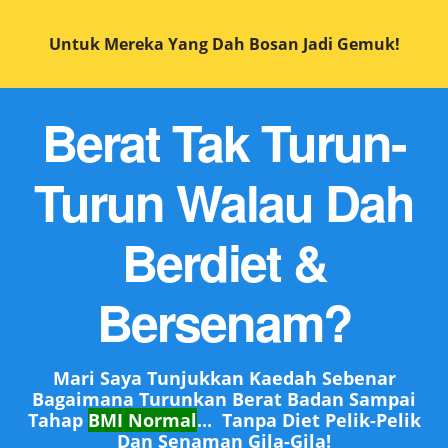
Untuk Mereka Yang Dah Bosan Jadi Gemuk!
Berat Tak Turun-
Turun Walau Dah
Berdiet &
Bersenam?
Mari Saya Tunjukkan Kaedah Sebenar
Bagaimana Turunkan Berat Badan Sampai
Tahap
BMI Normal
... Tanpa Diet Pelik-Pelik
Dan Senaman Gila-Gila!