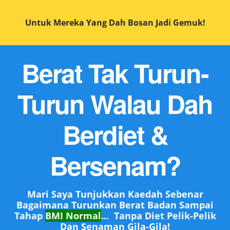
Untuk Mereka Yang Dah Bosan Jadi Gemuk!
Berat Tak Turun-
Turun Walau Dah
Berdiet &
Bersenam?
Mari Saya Tunjukkan Kaedah Sebenar
Bagaimana Turunkan Berat Badan Sampai
Tahap
BMI Normal
... Tanpa Diet Pelik-Pelik
Dan Senaman Gila-Gila!