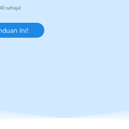
0 sahaja!
duan Ini!