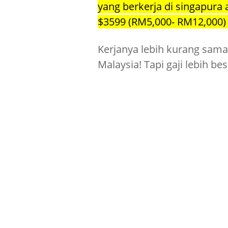
yang berkerja di singapura 
$3599 (RM5,000- RM12,000)
Kerjanya lebih kurang sama j
Malaysia! Tapi gaji lebih be