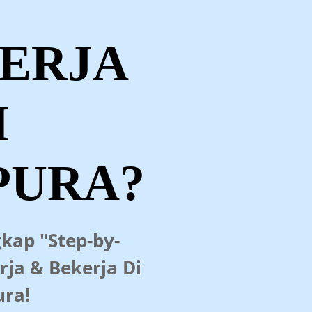
ERJA
I
PURA?
kap "Step-by-
rja & Bekerja Di
ura!