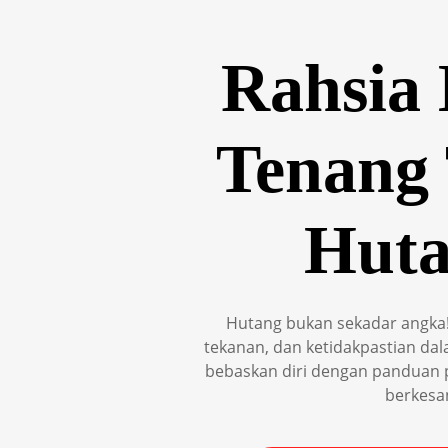
Rahsia
Tenang
Huta
Hutang bukan sekadar angka! 
tekanan, dan ketidakpastian dal
bebaskan diri dengan panduan 
berkesa