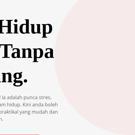
 Hidup
 Tanpa
ng.
Ia adalah punca stres,
am hidup. Kini anda boleh
praktikal yang mudah dan
n.