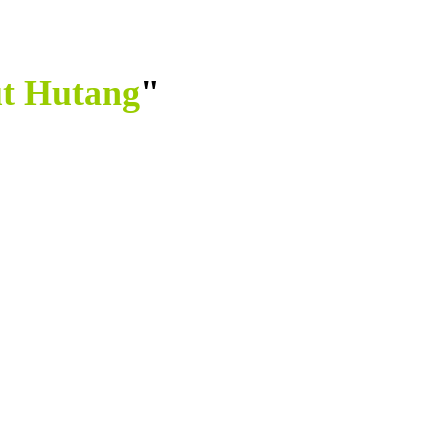
ut Hutang
"