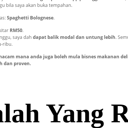
gu bila saya akan buka tempahan.
as:
Spaghetti Bolognese
.
kitar
RM50
.
nggu, saya dah
dapat balik modal dan untung lebih
. Sem
u-ribu.
acam mana anda juga boleh mula bisnes makanan deli
h dan proven.
lah Yang 