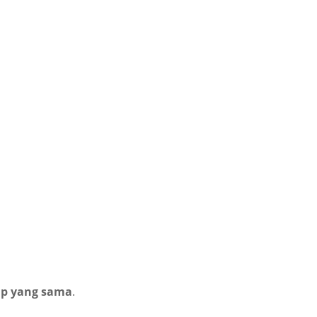
lap yang sama
.