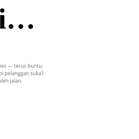
pi…
nes — terus buntu.
pi pelanggan suka?
leh jalan.