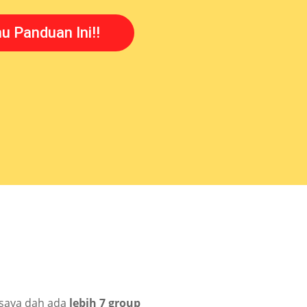
 Panduan Ini!!
 saya dah ada
lebih 7 group