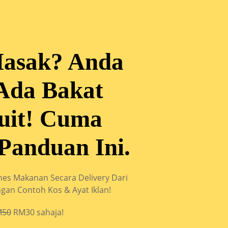
Masak? Anda
Ada Bakat
uit! Cuma
Panduan Ini.
es Makanan Secara Delivery Dari
an Contoh Kos & Ayat Iklan!
M50
RM30 sahaja!