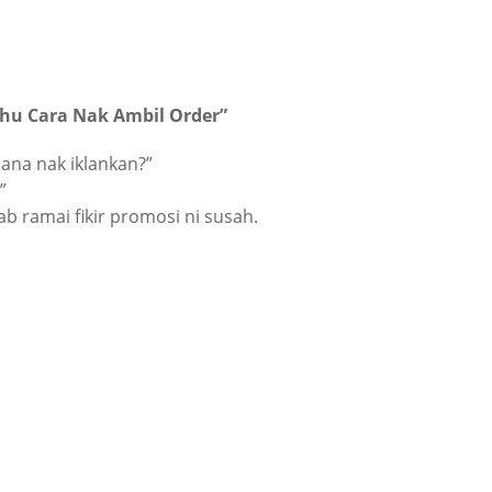
Tahu Cara Nak Ambil Order”
na nak iklankan?”
”
ab ramai fikir promosi ni susah.