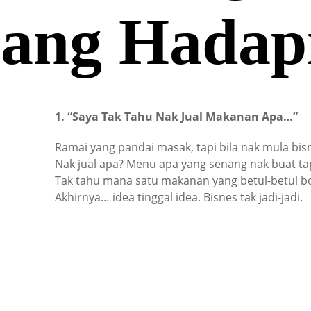
ang Hada
1. “Saya Tak Tahu Nak Jual Makanan Apa…”
Ramai yang pandai masak, tapi bila nak mula bis
Nak jual apa? Menu apa yang senang nak buat ta
Tak tahu mana satu makanan yang betul-betul bo
Akhirnya… idea tinggal idea. Bisnes tak jadi-jadi.