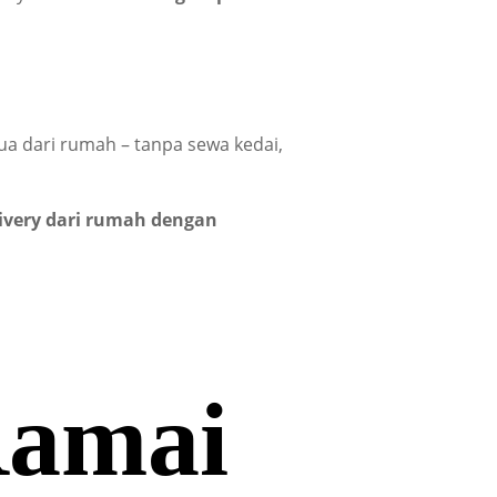
ua dari rumah – tanpa sewa kedai,
very dari rumah dengan
Ramai