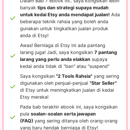
Dalam Bab 7 ebook ini.. saya kongsikan lebih
banyak
tips dan strategi supaya mudah
untuk kedai Etsy anda mendapat jualan!
Ada
beberapa teknik rahsia yang boleh anda
gunakan untuk tingkatkan jualan produk
anda di Etsy!
Awas! Berniaga di Etsy ini ada pantang
larang juga! Jadi, saya kongsikan
7 pantang
larang yang perlu anda elakkan
supaya
kedai anda tidak di "ban" atau "suspend"
Saya kongsikan
"2 Tools Rahsia"
yang sering
digunakan oleh penjual-penjual
"Star Seller"
di Etsy untuk meningkatkan jualan di kedai
Etsy mereka!
Pada bab terakhir ebook ini, saya kongsikan
pula
soalan-soalan serta jawapan
(FAQ)
yang sering ditanya oleh orang-orang
yang baru hendak berniaga di Etsy!